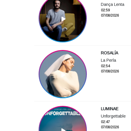
Dança Lenta
02:59
07/08/2026
ROSALÍA
La Perla
02:54
07/08/2026
LUMINAE
Unforgettable
02:47
07/08/2026