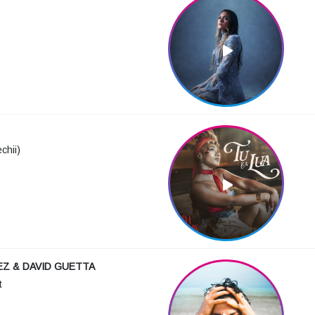
chii)
EZ & DAVID GUETTA
t