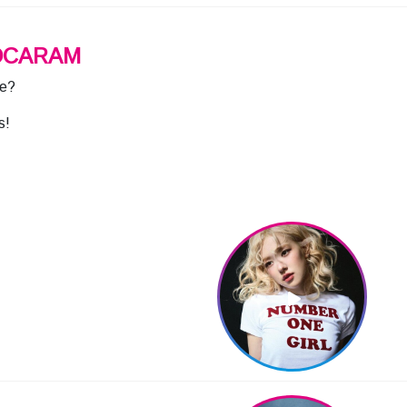
OCARAM
me?
s!