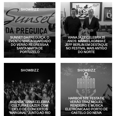
SHOWBIZZ
SHOWBIZZ
SUNSET DA PREGUIÇA: O
VIANA JAZZ CELEBRA 35
EVENTO MAIS AGUARDADO
ANOS: MÁRIO LAGINHA E
DO VERÃO REGRESSA A
JEFF BERLIN EM DESTAQUE
SANTA MARTA DE
NO FESTIVAL MAIS ANTIGO
PORTUZELO
DO NORTE
SHOWBIZZ
SHOWBIZZ
HARBOR 575: FESTA DE
AGENDA: VIANA CELEBRA
VERÃO TRAZ MIGUEL
CULTURA E LAZER COM
RENDEIRO E MÚSICA
CICLO DE CONCERTOS
ELETRÓNICA AO PORTO DE
“MARGINAL” JUNTO AO RIO
CASTELO DO NEIVA