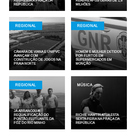
REGRESSA À PRAÇA DA
REABRE APÓS OBRAS DE 1,8
REPÚBLICA
MILHÕES
REGIONAL
REGIONAL
CÂMARA DE VIANA E UNIPVC
HOMEM E MULHER DETIDOS
AVANÇAM COM
POR FURTOS EM
CONSTRUÇÃO DE JOGOS NA
SUPERMERCADOS EM
PRAIA NORTE
MONÇÃO
REGIONAL
MÚSICA
JÁ ARRANCOU A
REQUALIFICAÇÃO DO
RICHIE HAWTIN ATUA ESTA
PONTÃO FLUTUANTE DA
SEXTA-FEIRA NA PRAÇA DA
FOZ DO RIO MINHO
REPÚBLICA