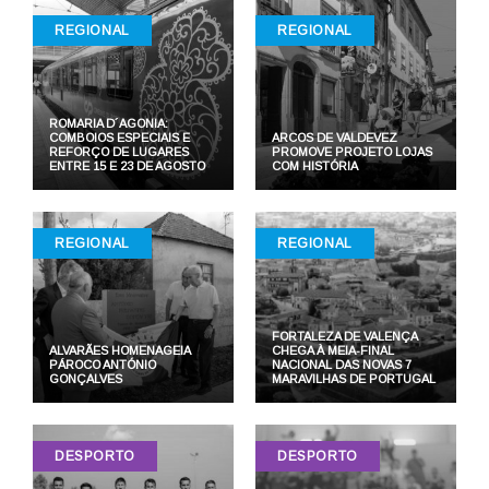
REGIONAL
REGIONAL
ROMARIA D´AGONIA:
COMBOIOS ESPECIAIS E
ARCOS DE VALDEVEZ
REFORÇO DE LUGARES
PROMOVE PROJETO LOJAS
ENTRE 15 E 23 DE AGOSTO
COM HISTÓRIA
REGIONAL
REGIONAL
FORTALEZA DE VALENÇA
ALVARÃES HOMENAGEIA
CHEGA À MEIA-FINAL
PÁROCO ANTÓNIO
NACIONAL DAS NOVAS 7
GONÇALVES
MARAVILHAS DE PORTUGAL
DESPORTO
DESPORTO