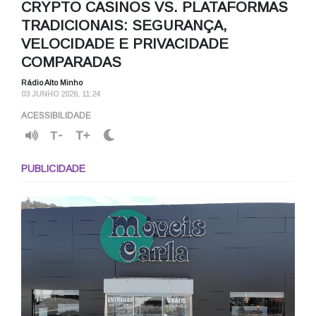
CRYPTO CASINOS VS. PLATAFORMAS
TRADICIONAIS: SEGURANÇA,
VELOCIDADE E PRIVACIDADE
COMPARADAS
Rádio Alto Minho
03 JUNHO 2026, 11:24
ACESSIBILIDADE
T-
T+
PUBLICIDADE