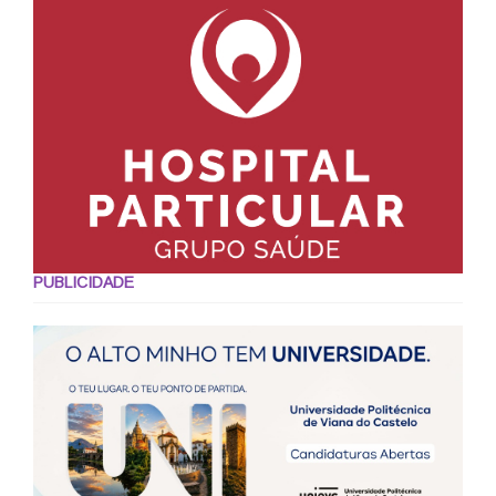
PUBLICIDADE