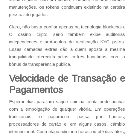
manutenções, os tokens continuam existindo na carteira
pessoal do jogador.
Claro, não basta confiar apenas na tecnologia blockchain.
O casino cripto sério também exibe auditorias
independentes e protocolos de verificação KYC justos.
Essas camadas extras dão a quem aposta a mesma
tranquilidade oferecida pelos cofres bancários, com o
bônus da transparência pública.
Velocidade de Transação e
Pagamentos
Esperar dias para um saque cair na conta pode acabar
com a empolgação de qualquer vitória. Em operações
tradicionais, o pagamento passa por bancos,
processadores de cartão e, em alguns casos, câmbio
internacional. Cada etapa adiciona horas ou até dias úteis,