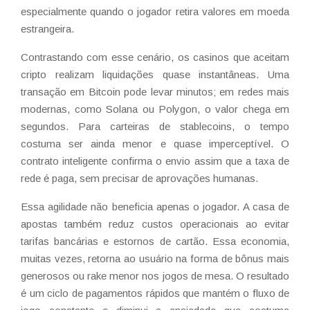
especialmente quando o jogador retira valores em moeda
estrangeira.
Contrastando com esse cenário, os casinos que aceitam
cripto realizam liquidações quase instantâneas. Uma
transação em Bitcoin pode levar minutos; em redes mais
modernas, como Solana ou Polygon, o valor chega em
segundos. Para carteiras de stablecoins, o tempo
costuma ser ainda menor e quase imperceptível. O
contrato inteligente confirma o envio assim que a taxa de
rede é paga, sem precisar de aprovações humanas.
Essa agilidade não beneficia apenas o jogador. A casa de
apostas também reduz custos operacionais ao evitar
tarifas bancárias e estornos de cartão. Essa economia,
muitas vezes, retorna ao usuário na forma de bônus mais
generosos ou rake menor nos jogos de mesa. O resultado
é um ciclo de pagamentos rápidos que mantém o fluxo de