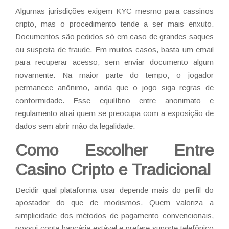
Algumas jurisdições exigem KYC mesmo para cassinos
cripto, mas o procedimento tende a ser mais enxuto.
Documentos são pedidos só em caso de grandes saques
ou suspeita de fraude. Em muitos casos, basta um email
para recuperar acesso, sem enviar documento algum
novamente. Na maior parte do tempo, o jogador
permanece anônimo, ainda que o jogo siga regras de
conformidade. Esse equilíbrio entre anonimato e
regulamento atrai quem se preocupa com a exposição de
dados sem abrir mão da legalidade.
Como Escolher Entre
Casino Cripto e Tradicional
Decidir qual plataforma usar depende mais do perfil do
apostador do que de modismos. Quem valoriza a
simplicidade dos métodos de pagamento convencionais,
possui conta bancária estável e prefere suporte telefônico