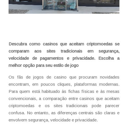
Descubra como casinos que aceitam criptomoedas se
comparam aos sites tradicionais em segurança,
velocidade de pagamentos e privacidade. Escolha a
melhor opção para seu estilo de jogo
Os fãs de jogos de casino que procuram novidades
encontram, em poucos cliques, plataformas modernas.
Para quem está habituado às fichas físicas e às mesas
convencionais, a comparação entre casinos que aceitam
criptomoedas e os sites tradicionais pode parecer
confusa. No entanto, as diferenças centrais são claras e
envolvem segurança, velocidade e privacidade.