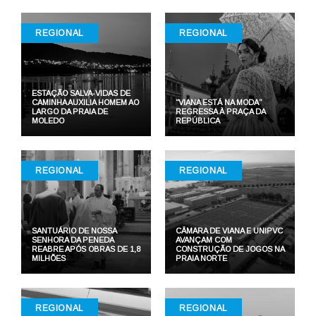
REGIONAL
REGIONAL
ESTAÇÃO SALVA-VIDAS DE
CAMINHA AUXILIA HOMEM AO
“VIANA ESTÁ NA MODA”
LARGO DA PRAIA DE
REGRESSA À PRAÇA DA
MOLEDO
REPÚBLICA
REGIONAL
REGIONAL
SANTUÁRIO DE NOSSA
CÂMARA DE VIANA E UNIPVC
SENHORA DA PENEDA
AVANÇAM COM
REABRE APÓS OBRAS DE 1,8
CONSTRUÇÃO DE JOGOS NA
MILHÕES
PRAIA NORTE
REGIONAL
REGIONAL