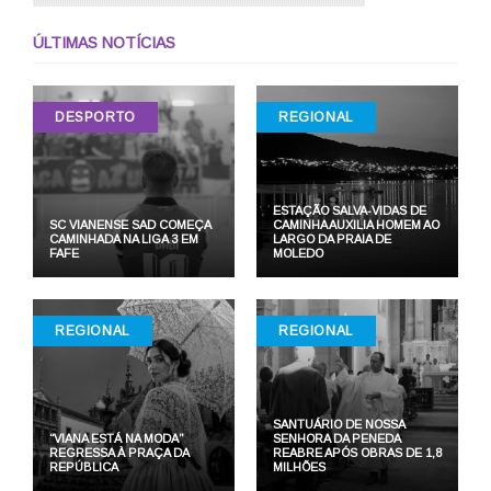
ÚLTIMAS NOTÍCIAS
DESPORTO
REGIONAL
ESTAÇÃO SALVA-VIDAS DE
SC VIANENSE SAD COMEÇA
CAMINHA AUXILIA HOMEM AO
CAMINHADA NA LIGA 3 EM
LARGO DA PRAIA DE
FAFE
MOLEDO
REGIONAL
REGIONAL
SANTUÁRIO DE NOSSA
“VIANA ESTÁ NA MODA”
SENHORA DA PENEDA
REGRESSA À PRAÇA DA
REABRE APÓS OBRAS DE 1,8
REPÚBLICA
MILHÕES