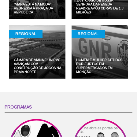
SANTUÁRIO DE NOSSA
“VIANA ESTÁ NA MODA”
SENHORA DA PENEDA
REGRESSA À PRAÇA DA
REABRE APÓS OBRAS DE 1,8
REPÚBLICA
MILHÕES
REGIONAL
REGIONAL
CÂMARA DE VIANA E UNIPVC
HOMEM E MULHER DETIDOS
AVANÇAM COM
POR FURTOS EM
CONSTRUÇÃO DE JOGOS NA
SUPERMERCADOS EM
PRAIA NORTE
MONÇÃO
PROGRAMAS