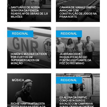
SANTUÁRIO DE NOSSA
CÂMARA DE VIANA E UNIPVC
SENHORA DA PENEDA
AVANÇAM COM
REABRE APÓS OBRAS DE 1,8
CONSTRUÇÃO DE JOGOS NA
MILHÕES
PRAIA NORTE
REGIONAL
REGIONAL
HOMEM E MULHER DETIDOS
JÁ ARRANCOU A
POR FURTOS EM
REQUALIFICAÇÃO DO
SUPERMERCADOS EM
PONTÃO FLUTUANTE DA
MONÇÃO
FOZ DO RIO MINHO
MÚSICA
REGIONAL
EX-ALUNA DA UNIPVC
CONQUISTA OURO E
RICHIE HAWTIN ATUA ESTA
BRONZE COM CAMPANHA
SEXTA-FEIRA NA PRAÇA DA
SOBRE DESIGUALDADE DE