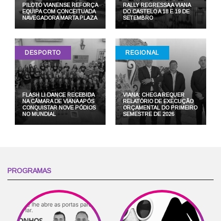
PILOTO VIANENSE REFORÇA
RALLY REGRESSA A VIANA
EQUIPA COM CONCEITUADA
DO CASTELO A 18 E 19 DE
NAVEGADORA MARTA PLAZA
SETEMBRO
DESPORTO
REGIONAL
FLASH LI DANCE RECEBIDA
VIANA: CHEGA REQUER
NA CÂMARA DE VIANA APÓS
RELATÓRIO DE EXECUÇÃO
CONQUISTAR NOVE PÓDIOS
ORÇAMENTAL DO PRIMEIRO
NO MUNDIAL
SEMESTRE DE 2026
PROGRAMAS