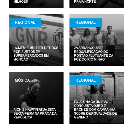
MILHÕES
PRAIA NORTE
REGIONAL
REGIONAL
HOMEM E MULHER DETIDOS
JÁ ARRANCOU A
POR FURTOS EM
REQUALIFICAÇÃO DO
SUPERMERCADOS EM
PONTÃO FLUTUANTE DA
MONÇÃO
FOZ DO RIO MINHO
MÚSICA
REGIONAL
EX-ALUNA DA UNIPVC
CONQUISTA OURO E
RICHIE HAWTIN ATUA ESTA
BRONZE COM CAMPANHA
SEXTA-FEIRA NA PRAÇA DA
SOBRE DESIGUALDADE DE
REPÚBLICA
GÉNERO