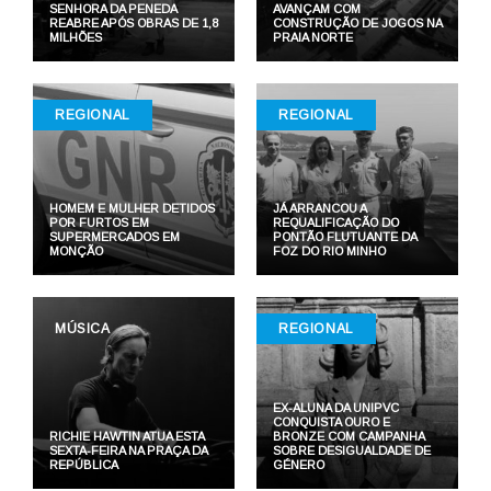
SENHORA DA PENEDA
AVANÇAM COM
REABRE APÓS OBRAS DE 1,8
CONSTRUÇÃO DE JOGOS NA
MILHÕES
PRAIA NORTE
REGIONAL
REGIONAL
HOMEM E MULHER DETIDOS
JÁ ARRANCOU A
POR FURTOS EM
REQUALIFICAÇÃO DO
SUPERMERCADOS EM
PONTÃO FLUTUANTE DA
MONÇÃO
FOZ DO RIO MINHO
MÚSICA
REGIONAL
EX-ALUNA DA UNIPVC
CONQUISTA OURO E
RICHIE HAWTIN ATUA ESTA
BRONZE COM CAMPANHA
SEXTA-FEIRA NA PRAÇA DA
SOBRE DESIGUALDADE DE
REPÚBLICA
GÉNERO