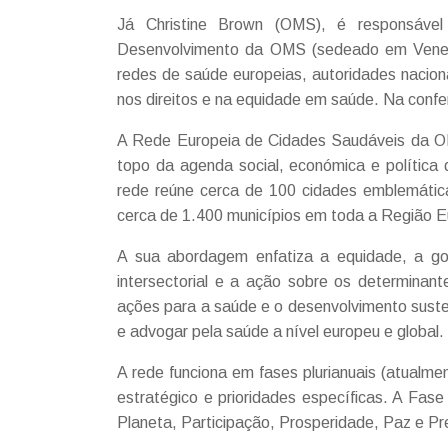
Já Christine Brown (OMS), é responsáve
Desenvolvimento da OMS (sedeado em Veneza, 
redes de saúde europeias, autoridades nacion
nos direitos e na equidade em saúde. Na confer
A Rede Europeia de Cidades Saudáveis da OM
topo da agenda social, económica e política
rede reúne cerca de 100 cidades emblemátic
cerca de 1.400 municípios em toda a Região 
A sua abordagem enfatiza a equidade, a gove
intersectorial e a ação sobre os determinant
ações para a saúde e o desenvolvimento susten
e advogar pela saúde a nível europeu e global.
A rede funciona em fases plurianuais (atual
estratégico e prioridades específicas. A Fase 
Planeta, Participação, Prosperidade, Paz e Pr