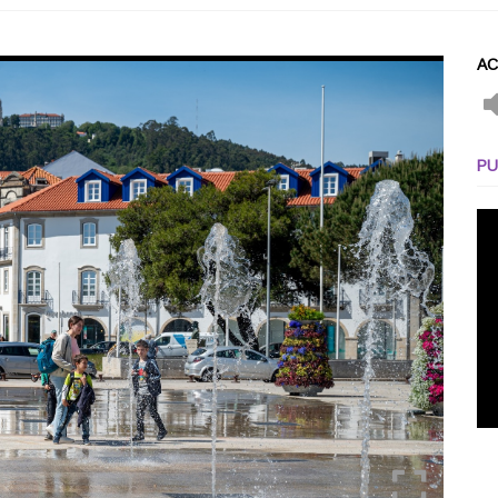
AC
PU