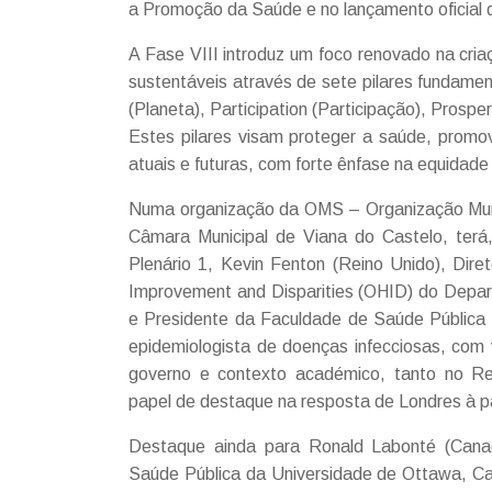
a Promoção da Saúde e no lançamento oficial 
A Fase VIII introduz um foco renovado na cri
sustentáveis através de sete pilares fundame
(Planeta), Participation (Participação), Prosp
Estes pilares visam proteger a saúde, promov
atuais e futuras, com forte ênfase na equidade
Numa organização da OMS – Organização Mun
Câmara Municipal de Viana do Castelo, terá,
Plenário 1, Kevin Fenton (Reino Unido), Dire
Improvement and Disparities (OHID) do Depar
e Presidente da Faculdade de Saúde Pública 
epidemiologista de doenças infecciosas, com
governo e contexto académico, tanto no R
papel de destaque na resposta de Londres à
Destaque ainda para Ronald Labonté (Canad
Saúde Pública da Universidade de Ottawa, Ca