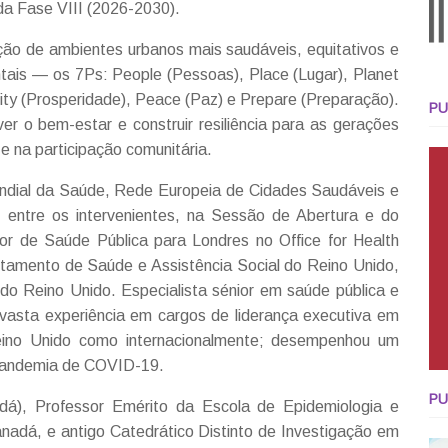
da Fase VIII (2026-2030).
ação de ambientes urbanos mais saudáveis, equitativos e
ntais — os 7Ps: People (Pessoas), Place (Lugar), Planet
erity (Prosperidade), Peace (Paz) e Prepare (Preparação).
PU
er o bem-estar e construir resiliência para as gerações
 e na participação comunitária.
dial da Saúde, Rede Europeia de Cidades Saudáveis e
 entre os intervenientes, na Sessão de Abertura e do
tor de Saúde Pública para Londres no Office for Health
tamento de Saúde e Assistência Social do Reino Unido,
do Reino Unido. Especialista sénior em saúde pública e
 vasta experiência em cargos de liderança executiva em
eino Unido como internacionalmente; desempenhou um
 pandemia de COVID-19.
PU
á), Professor Emérito da Escola de Epidemiologia e
nadá, e antigo Catedrático Distinto de Investigação em