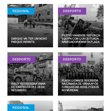
REGIONAL
DESPORTO
PILOTO VIANENSE REFORÇA
DARQUE VAI TER UM NOVO
EQUIPA COM CONCEITUADA
PARQUE INFANTIL
NAVEGADORA MARTA PLAZA
DESPORTO
DESPORTO
FLASH LI DANCE RECEBIDA
RALLY REGRESSA A VIANA
NA CÂMARA DE VIANA APÓS
DO CASTELO A 18 E 19 DE
CONQUISTAR NOVE PÓDIOS
SETEMBRO
NO MUNDIAL
REGIONAL
MÚSICA