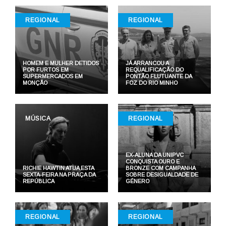
REGIONAL
REGIONAL
HOMEM E MULHER DETIDOS
JÁ ARRANCOU A
POR FURTOS EM
REQUALIFICAÇÃO DO
SUPERMERCADOS EM
PONTÃO FLUTUANTE DA
MONÇÃO
FOZ DO RIO MINHO
MÚSICA
REGIONAL
EX-ALUNA DA UNIPVC
CONQUISTA OURO E
RICHIE HAWTIN ATUA ESTA
BRONZE COM CAMPANHA
SEXTA-FEIRA NA PRAÇA DA
SOBRE DESIGUALDADE DE
REPÚBLICA
GÉNERO
REGIONAL
REGIONAL