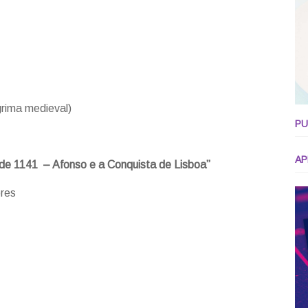
grima medieval)
PU
AP
de 1141 – Afonso e a Conquista de Lisboa”
res