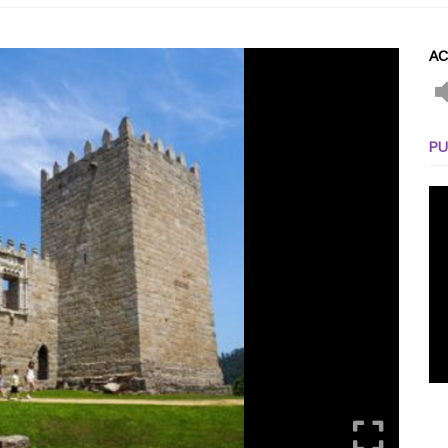
AC
PU