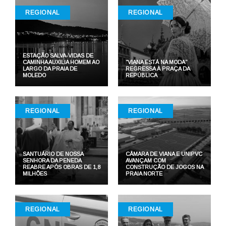
REGIONAL
REGIONAL
ESTAÇÃO SALVA-VIDAS DE
CAMINHA AUXILIA HOMEM AO
“VIANA ESTÁ NA MODA”
LARGO DA PRAIA DE
REGRESSA À PRAÇA DA
MOLEDO
REPÚBLICA
REGIONAL
REGIONAL
SANTUÁRIO DE NOSSA
CÂMARA DE VIANA E UNIPVC
SENHORA DA PENEDA
AVANÇAM COM
REABRE APÓS OBRAS DE 1,8
CONSTRUÇÃO DE JOGOS NA
MILHÕES
PRAIA NORTE
REGIONAL
REGIONAL