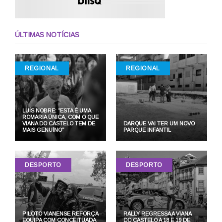
ÚLTIMAS NOTÍCIAS
REGIONAL
REGIONAL
LUÍS NOBRE: “ESTA É UMA
ROMARIA ÚNICA, COM O QUE
VIANA DO CASTELO TEM DE
DARQUE VAI TER UM NOVO
MAIS GENUÍNO”
PARQUE INFANTIL
DESPORTO
DESPORTO
PILOTO VIANENSE REFORÇA
RALLY REGRESSA A VIANA
EQUIPA COM CONCEITUADA
DO CASTELO A 18 E 19 DE