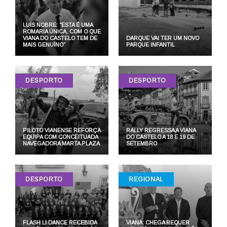
LUÍS NOBRE: “ESTA É UMA
ROMARIA ÚNICA, COM O QUE
VIANA DO CASTELO TEM DE
DARQUE VAI TER UM NOVO
MAIS GENUÍNO”
PARQUE INFANTIL
DESPORTO
DESPORTO
PILOTO VIANENSE REFORÇA
RALLY REGRESSA A VIANA
EQUIPA COM CONCEITUADA
DO CASTELO A 18 E 19 DE
NAVEGADORA MARTA PLAZA
SETEMBRO
DESPORTO
REGIONAL
FLASH LI DANCE RECEBIDA
VIANA: CHEGA REQUER