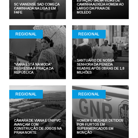
ESTAÇÃO SALVA-VIDAS DE
SC VIANENSE SAD COMEÇA
CAMINHA AUXILIA HOMEM AO
CAMINHADA NA LIGA 3 EM
LARGO DA PRAIA DE
FAFE
MOLEDO
REGIONAL
REGIONAL
SANTUÁRIO DE NOSSA
“VIANA ESTÁ NA MODA”
SENHORA DA PENEDA
REGRESSA À PRAÇA DA
REABRE APÓS OBRAS DE 1,8
REPÚBLICA
MILHÕES
REGIONAL
REGIONAL
CÂMARA DE VIANA E UNIPVC
HOMEM E MULHER DETIDOS
AVANÇAM COM
POR FURTOS EM
CONSTRUÇÃO DE JOGOS NA
SUPERMERCADOS EM
PRAIA NORTE
MONÇÃO