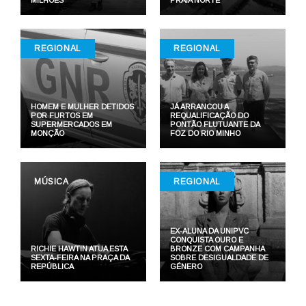
MILHÕES
PRAIA NORTE
REGIONAL
REGIONAL
HOMEM E MULHER DETIDOS
JÁ ARRANCOU A
POR FURTOS EM
REQUALIFICAÇÃO DO
SUPERMERCADOS EM
PONTÃO FLUTUANTE DA
MONÇÃO
FOZ DO RIO MINHO
MÚSICA
REGIONAL
EX-ALUNA DA UNIPVC
CONQUISTA OURO E
RICHIE HAWTIN ATUA ESTA
BRONZE COM CAMPANHA
SEXTA-FEIRA NA PRAÇA DA
SOBRE DESIGUALDADE DE
REPÚBLICA
GÉNERO