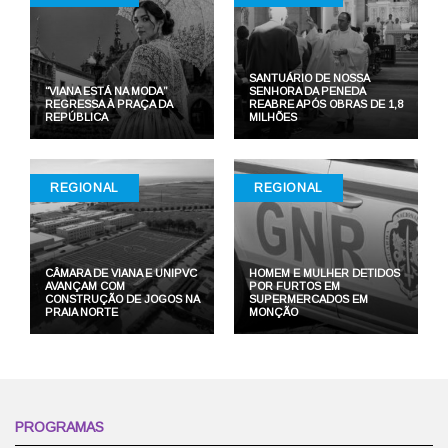
SANTUÁRIO DE NOSSA
“VIANA ESTÁ NA MODA”
SENHORA DA PENEDA
REGRESSA À PRAÇA DA
REABRE APÓS OBRAS DE 1,8
REPÚBLICA
MILHÕES
REGIONAL
REGIONAL
CÂMARA DE VIANA E UNIPVC
HOMEM E MULHER DETIDOS
AVANÇAM COM
POR FURTOS EM
CONSTRUÇÃO DE JOGOS NA
SUPERMERCADOS EM
PRAIA NORTE
MONÇÃO
PROGRAMAS