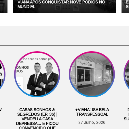
VIANA APÓS CONQUISTAR NOVE PÓDIOS NO
E
MUNDIAL
S
 –
CASAS SONHOS &
+VIANA: ISA BELA
SEGREDOS (EP. 36) |
TRANSPESSOAL
VENDEU A CASA
SU
27 Julho, 2026
DEPRESSA… E FICOU
CONVENCIDO QUE