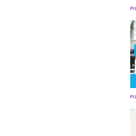
PU
PU