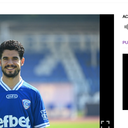
AC
PU