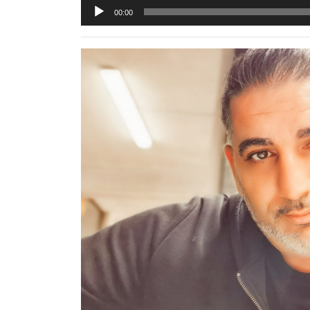
Reprodutor
00:00
de
áudio