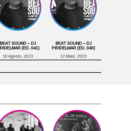
BEAT SOUND – DJ
BEAT SOUND – DJ
IRIDELMAR (ED. 041)
PIRIDELMAR (ED. 040)
18 Agosto, 2023
12 Maio, 2023