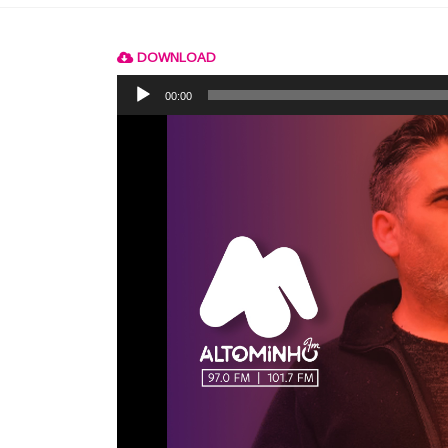
DOWNLOAD
Reprodutor
de
00:00
áudio