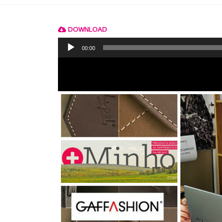
DOWNLOAD
Reprodutor
de
00:00
áudio