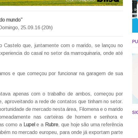
 do mundo”
Domingo, 25.09.16 (20h)
PU
 Castelo que, juntamente com o marido, se lançou no
periencia do casal no setor da marroquinaria, onde até
tamos e que começou por funcionar na garagem de sua
ontava apenas com o trabalho de ambos, começou por
le, aproveitando a rede de contatos que tinham no setor.
portunidade de mercado nesta área, Filomena e o marido
SI
 nomeadamente nas carteiras de homem e senhora e
ias como a
Lupel
e a
Rubre
, que hoje são uma referência
mbém no mercado europeu, para onde já exportam parte