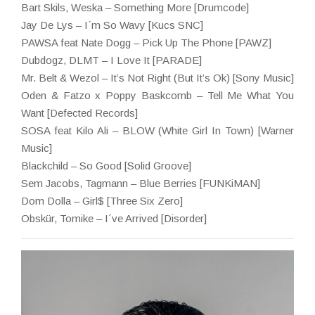
Bart Skils, Weska – Something More [Drumcode]
Jay De Lys – I´m So Wavy [Kucs SNC]
PAWSA feat Nate Dogg – Pick Up The Phone [PAWZ]
Dubdogz, DLMT – I Love It [PARADE]
Mr. Belt & Wezol – It’s Not Right (But It’s Ok) [Sony Music]
Oden & Fatzo x Poppy Baskcomb – Tell Me What You
Want [Defected Records]
SOSA feat Kilo Ali – BLOW (White Girl In Town) [Warner
Music]
Blackchild – So Good [Solid Groove]
Sem Jacobs, Tagmann – Blue Berries [FUNKiMAN]
Dom Dolla – Girl$ [Three Six Zero]
Obskür, Tomike – I´ve Arrived [Disorder]