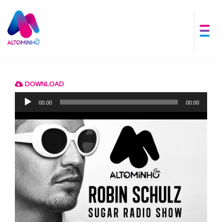
DOWNLOAD
Reprodutor
de
00:00
00:00
áudio