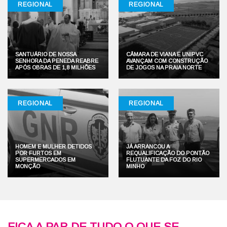
REGIONAL
REGIONAL
SANTUÁRIO DE NOSSA
CÂMARA DE VIANA E UNIPVC
SENHORA DA PENEDA REABRE
AVANÇAM COM CONSTRUÇÃO
APÓS OBRAS DE 1,8 MILHÕES
DE JOGOS NA PRAIA NORTE
REGIONAL
REGIONAL
HOMEM E MULHER DETIDOS
JÁ ARRANCOU A
POR FURTOS EM
REQUALIFICAÇÃO DO PONTÃO
SUPERMERCADOS EM
FLUTUANTE DA FOZ DO RIO
MONÇÃO
MINHO
FICA A PAR DE TUDO O QUE SE