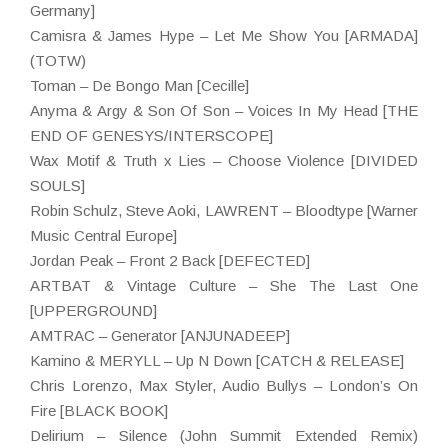
Germany]
Camisra & James Hype – Let Me Show You [ARMADA]
(TOTW)
Toman – De Bongo Man [Cecille]
Anyma & Argy & Son Of Son – Voices In My Head [THE
END OF GENESYS/INTERSCOPE]
Wax Motif & Truth x Lies – Choose Violence [DIVIDED
SOULS]
Robin Schulz, Steve Aoki, LAWRENT – Bloodtype [Warner
Music Central Europe]
Jordan Peak – Front 2 Back [DEFECTED]
ARTBAT & Vintage Culture – She The Last One
[UPPERGROUND]
AMTRAC – Generator [ANJUNADEEP]
Kamino & MERYLL – Up N Down [CATCH & RELEASE]
Chris Lorenzo, Max Styler, Audio Bullys – London’s On
Fire [BLACK BOOK]
Delirium – Silence (John Summit Extended Remix)