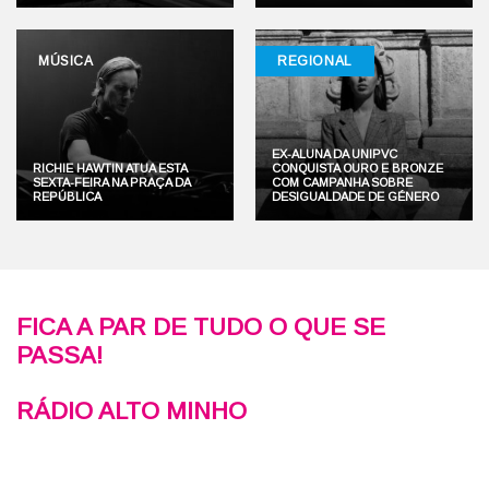
MÚSICA
REGIONAL
EX-ALUNA DA UNIPVC
RICHIE HAWTIN ATUA ESTA
CONQUISTA OURO E BRONZE
SEXTA-FEIRA NA PRAÇA DA
COM CAMPANHA SOBRE
REPÚBLICA
DESIGUALDADE DE GÉNERO
FICA A PAR DE TUDO O QUE SE
PASSA!
RÁDIO ALTO MINHO