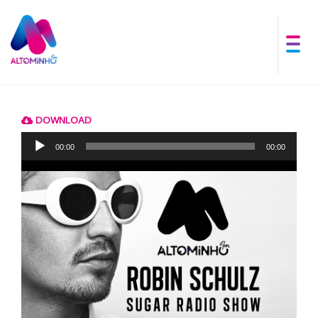
DOWNLOAD
Reprodutor
de
00:00
00:00
áudio