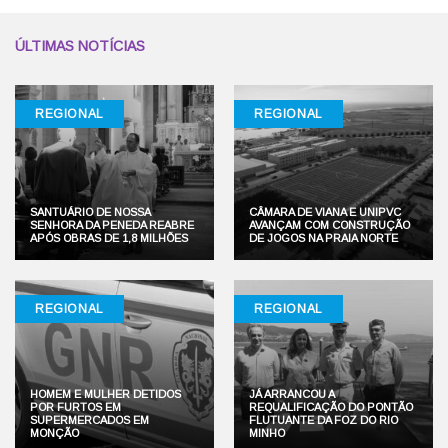
ÚLTIMAS NOTÍCIAS
REGIONAL
REGIONAL
SANTUÁRIO DE NOSSA
CÂMARA DE VIANA E UNIPVC
SENHORA DA PENEDA REABRE
AVANÇAM COM CONSTRUÇÃO
APÓS OBRAS DE 1,8 MILHÕES
DE JOGOS NA PRAIA NORTE
REGIONAL
REGIONAL
HOMEM E MULHER DETIDOS
JÁ ARRANCOU A
POR FURTOS EM
REQUALIFICAÇÃO DO PONTÃO
SUPERMERCADOS EM
FLUTUANTE DA FOZ DO RIO
MONÇÃO
MINHO