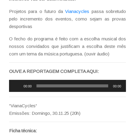
Projetos para o futuro da
Vianacycles
passa sobretudo
pelo incremento dos eventos, como sejam as provas
desportivas
O fecho do programa é feito com a escolha musical dos
nossos convidados que justificam a escolha deste mês
com um tema da música portuguesa. (ouvir áudio)
OUVE A REPORTAGEM COMPLETA AQUI:
Reprodutor
00:00
00:00
de
áudio
“VianaCycles“
Emissões: Domingo, 30.11.25 (20h)
Ficha técnica: