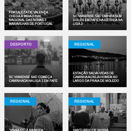
FORTALEZA DE VALENÇA
CHEGA À MEIA-FINAL
SC VIANENSE SAD EMPATA SEM
NACIONAL DAS NOVAS 7
GOLOS EM FAFE NA ESTREIA NA
MARAVILHAS DE PORTUGAL
LIGA 3
DESPORTO
REGIONAL
ESTAÇÃO SALVA-VIDAS DE
SC VIANENSE SAD COMEÇA
CAMINHA AUXILIA HOMEM AO
CAMINHADA NA LIGA 3 EM FAFE
LARGO DA PRAIA DE MOLEDO
REGIONAL
REGIONAL
“VIANA ESTÁ NA MODA”
SANTUÁRIO DE NOSSA