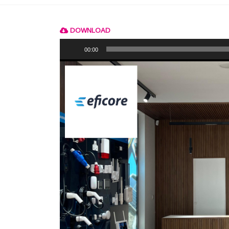
DOWNLOAD
Reprodutor
de
00:00
áudio