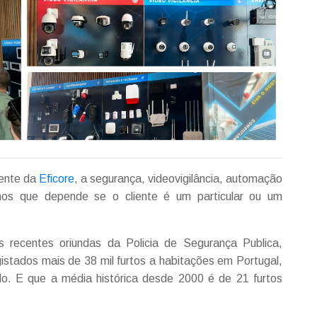
cima/baixo
para
aumentar
ou
diminuir
o
volume.
iente da
Eficore
, a segurança, videovigilância, automação
-nos que depende se o cliente é um particular ou um
 recentes oriundas da Policia de Segurança Publica,
gistados mais de 38 mil furtos a habitações em Portugal,
. E que a média histórica desde 2000 é de 21 furtos