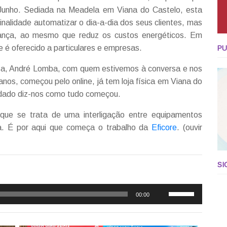
unho. Sediada na Meadela em Viana do Castelo, esta
nalidade automatizar o dia-a-dia dos seus clientes, mas
ança, ao mesmo que reduz os custos energéticos. Em
 é oferecido a particulares e empresas.
PU
sa, André Lomba, com quem estivemos à conversa e nos
os, começou pelo online, já tem loja física em Viana do
vidado diz-nos como tudo começou.
ue se trata de uma interligação entre equipamentos
dia. É por aqui que começa o trabalho da
Eficore
. (ouvir
SI
Use
00:00
as
setas