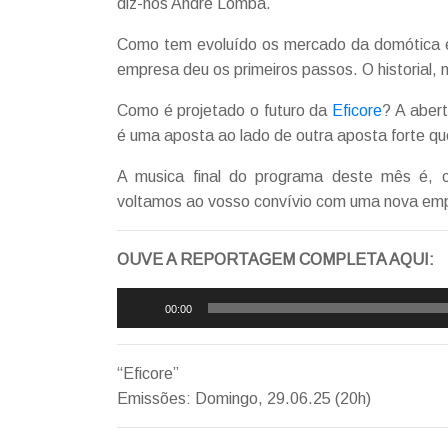
diz-nos André Lomba.
Como tem evoluído os mercado da domótica e
empresa deu os primeiros passos. O historial, n
Como é projetado o futuro da
Eficore
? A abert
é uma aposta ao lado de outra aposta forte que
A musica final do programa deste mês é,
voltamos ao vosso convívio com uma nova empr
OUVE A REPORTAGEM COMPLETA AQUI:
Reprodutor
00:00
de
áudio
“Eficore”
Emissões: Domingo, 29.06.25 (20h)