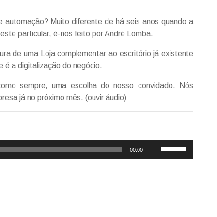
 automação? Muito diferente de há seis anos quando a
este particular, é-nos feito por André Lomba.
ura de uma Loja complementar ao escritório já existente
 é a digitalização do negócio.
 como sempre, uma escolha do nosso convidado. Nós
esa já no próximo mês. (ouvir áudio)
Use
00:00
as
setas
cima/baixo
para
aumentar