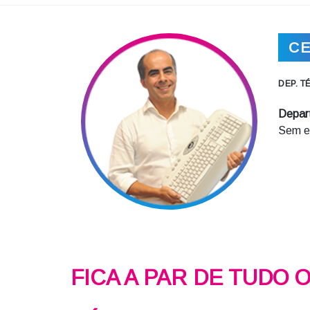
CE
DEP. T
Depar
Sem el
FICA A PAR DE TUDO 