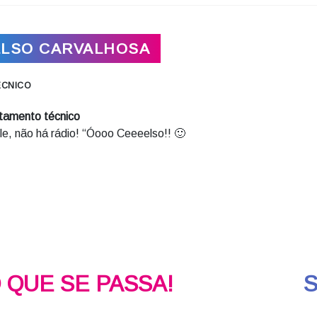
LSO CARVALHOSA
ÉCNICO
tamento técnico
e, não há rádio! “Óooo Ceeeelso!! 🙂
O QUE SE PASSA!