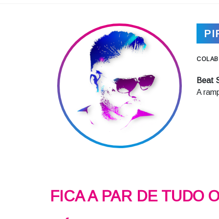
PI
COLAB
Beat 
A ramp
FICA A PAR DE TUDO 