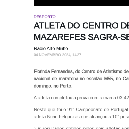
DESPORTO
ATLETA DO CENTRO D
MAZAREFES SAGRA-S
Rádio Alto Minho
04 NOVEMBRO 2024, 14:27
Florinda Fernandes, do Centro de Atletismo 
nacional de maratona no escalão M55, no Ca
domingo, no Porto.
A atleta completou a prova com a marca 03:42
Neste que foi o 91° Campeonato de Portugal
atleta Nuno Felgueiras que alcançou a 10° po
“Os resultados obtidos pelos dois atletas vê