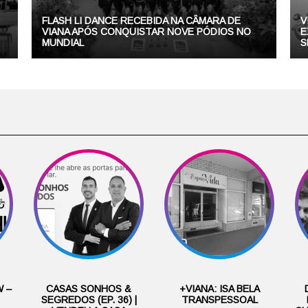
FLASH LI DANCE RECEBIDA NA CÂMARA DE
V
VIANA APÓS CONQUISTAR NOVE PÓDIOS NO
E
MUNDIAL
S
 –
CASAS SONHOS &
+VIANA: ISA BELA
SEGREDOS (EP. 36) |
TRANSPESSOAL