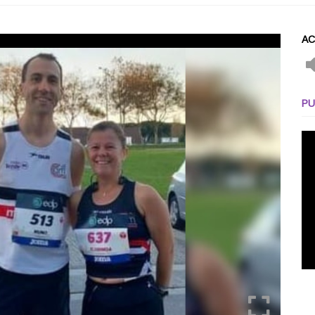
AC
PU