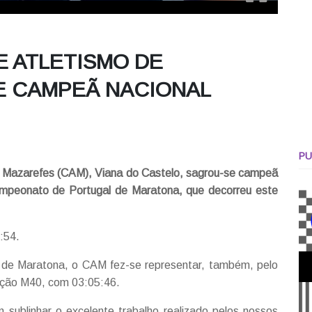
E ATLETISMO DE
E CAMPEÃ NACIONAL
PU
de Mazarefes (CAM), Viana do Castelo, sagrou-se campeã
mpeonato de Portugal de Maratona, que decorreu este
:54.
 de Maratona, o CAM fez-se representar, também, pelo
sição M40, com 03:05:46.
m sublinhar o excelente trabalho realizado pelos nossos