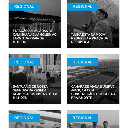
REGIONAL
REGIONAL
ESTAÇÃO SALVA-VIDAS DE
CAMINHA AUXILIA HOMEM AO
“VIANA ESTÁ NA MODA”
LARGO DA PRAIA DE
REGRESSA À PRAÇA DA
MOLEDO
REPÚBLICA
REGIONAL
REGIONAL
SANTUÁRIO DE NOSSA
CÂMARA DE VIANA E UNIPVC
SENHORA DA PENEDA
AVANÇAM COM
REABRE APÓS OBRAS DE 1,8
CONSTRUÇÃO DE JOGOS NA
MILHÕES
PRAIA NORTE
REGIONAL
REGIONAL