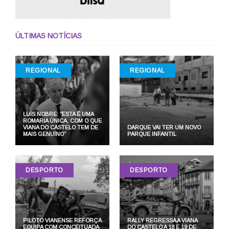
ÚLTIMAS NOTÍCIAS
REGIONAL
REGIONAL
LUÍS NOBRE: “ESTA É UMA
ROMARIA ÚNICA, COM O QUE
VIANA DO CASTELO TEM DE
DARQUE VAI TER UM NOVO
MAIS GENUÍNO”
PARQUE INFANTIL
DESPORTO
DESPORTO
PILOTO VIANENSE REFORÇA
RALLY REGRESSA A VIANA
EQUIPA COM CONCEITUADA
DO CASTELO A 18 E 19 DE