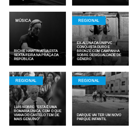
MÚSICA
REGIONAL
EX-ALUNA DA UNIPVC
CONQUISTA OURO E
RICHIE HAWTIN ATUA ESTA
BRONZE COM CAMPANHA
SEXTA-FEIRA NA PRAÇA DA
SOBRE DESIGUALDADE DE
REPÚBLICA
GÉNERO
REGIONAL
REGIONAL
LUÍS NOBRE: “ESTA É UMA
ROMARIA ÚNICA, COM O QUE
VIANA DO CASTELO TEM DE
DARQUE VAI TER UM NOVO
MAIS GENUÍNO”
PARQUE INFANTIL