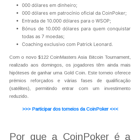
000 dólares em dinheiro;
000 dólares em patrocínio oficial da CoinPoker;
Entrada de 10.000 dólares para o WSOP;
Bónus de 10.000 dólares para quem conquistar
todas as 7 moedas;
Coaching exclusivo com Patrick Leonard.
Com o novo $122 CoinMasters Asia Bitcoin Tournament,
realizado aos domingos, os jogadores têm ainda mais
hipóteses de ganhar uma Gold Coin. Este torneio oferece
prémios reforçados e várias fases de qualificação
(satélites), permitindo entrar com um investimento
reduzido.
>>> Participar dos torneios da CoinPoker <<<
Por que a CoinPoker é a