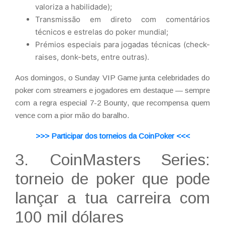
valoriza a habilidade);
Transmissão em direto com comentários
técnicos e estrelas do poker mundial;
Prémios especiais para jogadas técnicas (check-
raises, donk-bets, entre outras).
Aos domingos, o Sunday VIP Game junta celebridades do
poker com streamers e jogadores em destaque — sempre
com a regra especial 7-2 Bounty, que recompensa quem
vence com a pior mão do baralho.
>>> Participar dos torneios da CoinPoker <<<
3. CoinMasters Series:
torneio de poker que pode
lançar a tua carreira com
100 mil dólares