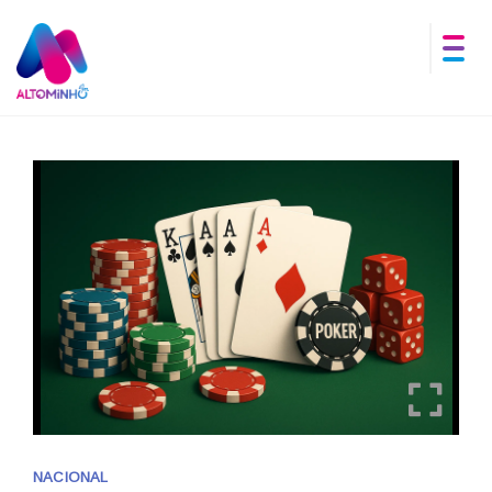
NACIONAL