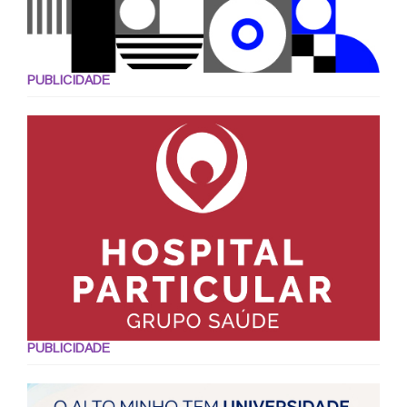
PUBLICIDADE
PUBLICIDADE