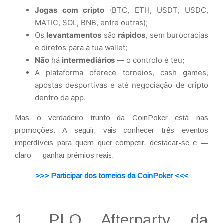
Jogas com cripto
(BTC, ETH, USDT, USDC,
MATIC, SOL, BNB, entre outras);
Os
levantamentos
são
rápidos
, sem burocracias
e diretos para a tua wallet;
Não
há
intermediários
— o controlo é teu;
A plataforma oferece torneios, cash games,
apostas desportivas e até negociação de cripto
dentro da app.
Mas o verdadeiro trunfo da CoinPoker está nas
promoções. A seguir, vais conhecer três eventos
imperdíveis para quem quer competir, destacar-se e —
claro — ganhar prémios reais.
>>> Participar dos torneios da CoinPoker <<<
1. PLO Afterparty da