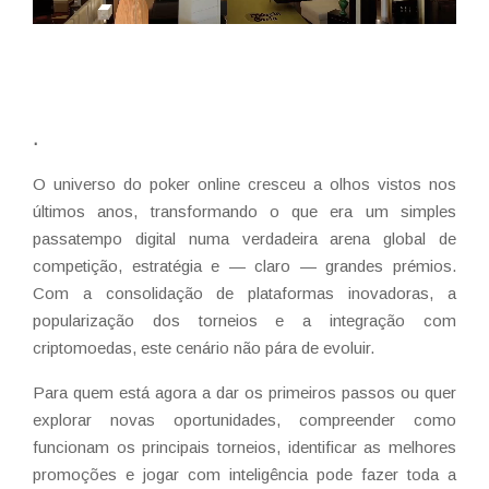
.
O universo do poker online cresceu a olhos vistos nos
últimos anos, transformando o que era um simples
passatempo digital numa verdadeira arena global de
competição, estratégia e — claro — grandes prémios.
Com a consolidação de plataformas inovadoras, a
popularização dos torneios e a integração com
criptomoedas, este cenário não pára de evoluir.
Para quem está agora a dar os primeiros passos ou quer
explorar novas oportunidades, compreender como
funcionam os principais torneios, identificar as melhores
promoções e jogar com inteligência pode fazer toda a