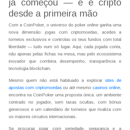
já começou — e é cripto
desde a primeira mão
Com a CoinPoker, o universo do poker online ganha uma
nova dimensão: jogas com criptomoedas, acedes a
torneios exclusivos e controlas os teus fundos com total
liberdade — tudo num só lugar. Aqui, cada jogada conta,
não apenas pelas fichas na mesa, mas pelo ecossistema
inovador que combina desempenho, transparência e
tecnologia blockchain.
Mesmo quem não está habituado a explorar
sites de
apostas com criptomoedas
ou até mesmo
casinos online
,
encontra na CoinPoker uma proposta única: um ambiente
centrado no jogador, sem taxas ocultas, com bónus
generosos e um calendário de torneios que rivaliza com
os maiores circuitos internacionais.
Se procuras jogar com seriedade, segurança e a