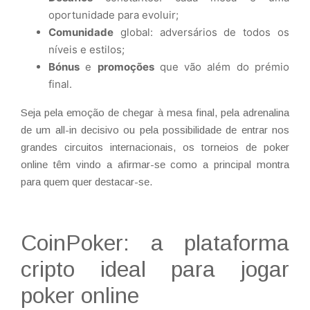
oportunidade para evoluir;
Comunidade
global: adversários de todos os
níveis e estilos;
Bónus
e
promoções
que vão além do prémio
final.
Seja pela emoção de chegar à mesa final, pela adrenalina
de um all-in decisivo ou pela possibilidade de entrar nos
grandes circuitos internacionais, os torneios de poker
online têm vindo a afirmar-se como a principal montra
para quem quer destacar-se.
CoinPoker: a plataforma
cripto ideal para jogar
poker online