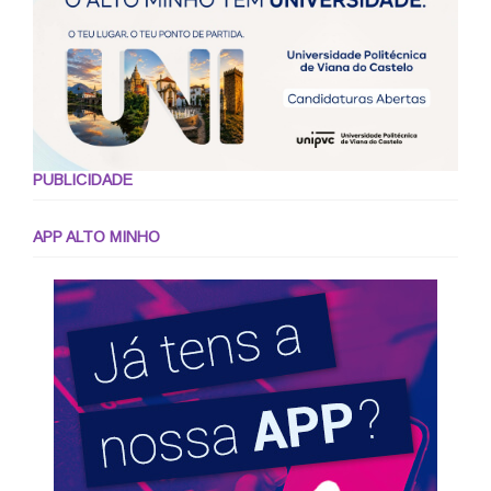
PUBLICIDADE
APP ALTO MINHO