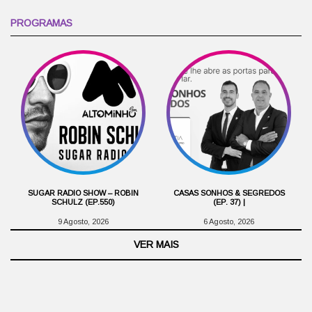
PROGRAMAS
SUGAR RADIO SHOW – ROBIN
CASAS SONHOS & SEGREDOS
SCHULZ (EP.550)
(EP. 37) |
9 Agosto, 2026
6 Agosto, 2026
VER MAIS