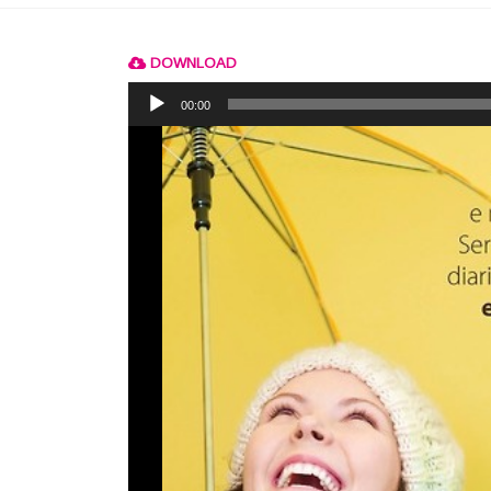
DOWNLOAD
Reprodutor
de
00:00
áudio