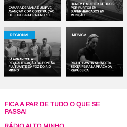
HOMEM E MULHER DETIDOS
CÂMARA DE VIANA E UNIPVC
POR FURTOS EM
AVANÇAM COM CONSTRUÇÃO
SUPERMERCADOS EM
DE JOGOS NA PRAIA NORTE
MONÇÃO
REGIONAL
MÚSICA
JÁ ARRANCOU A
REQUALIFICAÇÃO DO PONTÃO
RICHIE HAWTIN ATUA ESTA
FLUTUANTE DA FOZ DO RIO
SEXTA-FEIRA NA PRAÇA DA
MINHO
REPÚBLICA
FICA A PAR DE TUDO O QUE SE
PASSA!
RÁDIO ALTO MINHO