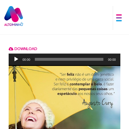
DOWNLOAD
Reprodutor
de
00:00
00:00
áudio