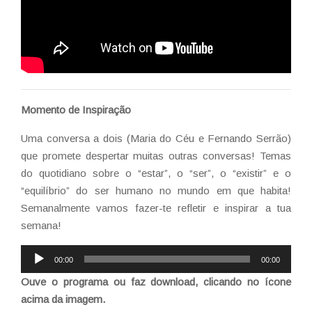
Momento de Inspiração
Uma conversa a dois (Maria do Céu e Fernando Serrão)
que promete despertar muitas outras conversas! Temas
do quotidiano sobre o “estar”, o “ser”, o “existir” e o
“equilíbrio” do ser humano no mundo em que habita!
Semanalmente vamos fazer-te refletir e inspirar a tua
semana!
Reprodutor
00:00
00:00
de
Ouve o programa ou faz download, clicando no ícone
áudio
acima da imagem.