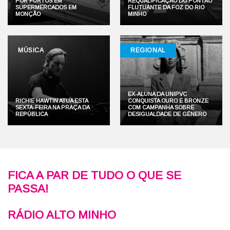
POR FURTOS EM
REQUALIFICAÇÃO DO PONTÃO
SUPERMERCADOS EM
FLUTUANTE DA FOZ DO RIO
MONÇÃO
MINHO
MÚSICA
REGIONAL
EX-ALUNA DA UNIPVC
RICHIE HAWTIN ATUA ESTA
CONQUISTA OURO E BRONZE
SEXTA-FEIRA NA PRAÇA DA
COM CAMPANHA SOBRE
REPÚBLICA
DESIGUALDADE DE GÉNERO
FICA A PAR DE TUDO O QUE SE
PASSA!
RÁDIO ALTO MINHO