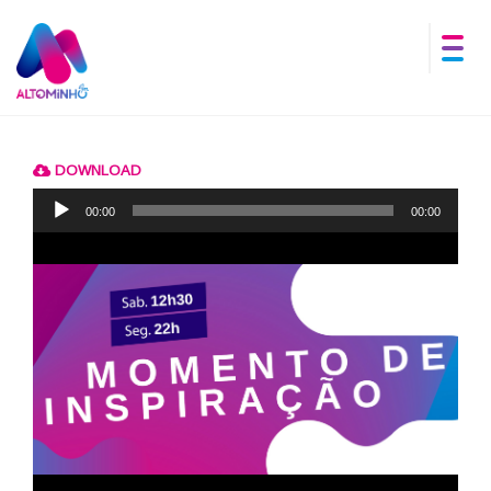
DOWNLOAD
Reprodutor
de
00:00
00:00
áudio