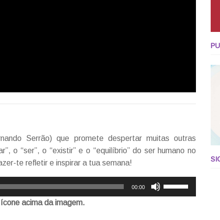
PU
nando Serrão) que promete despertar muitas outras
, o “ser”, o “existir” e o “equilíbrio” do ser humano no
SI
-te refletir e inspirar a tua semana!
Use
00:00
as
 ícone acima da imagem.
setas
cima/baixo