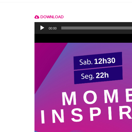
DOWNLOAD
Reprodutor
de
00:00
áudio