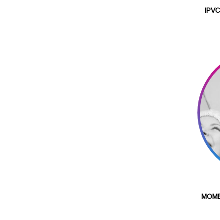
IPVC
MOME