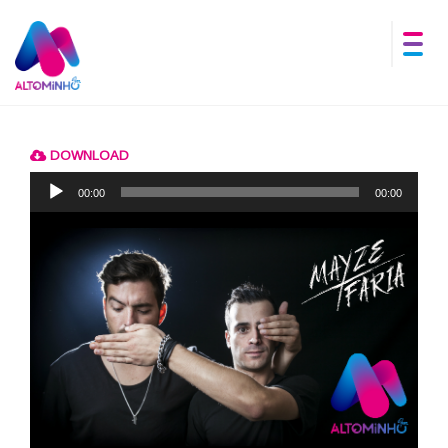
DOWNLOAD
Reprodutor
de
00:00
00:00
áudio