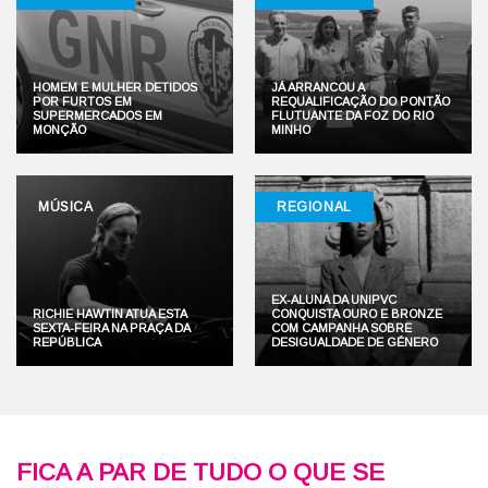
HOMEM E MULHER DETIDOS
JÁ ARRANCOU A
POR FURTOS EM
REQUALIFICAÇÃO DO PONTÃO
SUPERMERCADOS EM
FLUTUANTE DA FOZ DO RIO
MONÇÃO
MINHO
MÚSICA
REGIONAL
EX-ALUNA DA UNIPVC
RICHIE HAWTIN ATUA ESTA
CONQUISTA OURO E BRONZE
SEXTA-FEIRA NA PRAÇA DA
COM CAMPANHA SOBRE
REPÚBLICA
DESIGUALDADE DE GÉNERO
FICA A PAR DE TUDO O QUE SE