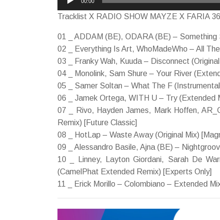
00:00
de
Tracklist X RADIO SHOW MAYZE X FARIA 3
áudio
01 _ ADDAM (BE), ODARA (BE) – Something S
02 _ Everything Is Art, WhoMadeWho – All 
03 _ Franky Wah, Kuuda – Disconnect (Original
04 _ Monolink, Sam Shure – Your River (Extend
05 _ Samer Soltan – What The F (Instrumental
06 _ Jamek Ortega, WITH U – Try (Extended M
07 _ Rivo, Hayden James, Mark Hoffen, AR_
Remix) [Future Classic]
08 _ HotLap – Waste Away (Original Mix) [Magni
09 _ Alessandro Basile, Ajna (BE) – Nightgroove
10 _ Linney, Layton Giordani, Sarah De War
(CamelPhat Extended Remix) [Experts Only]
11 _ Erick Morillo – Colombiano – Extended Mi