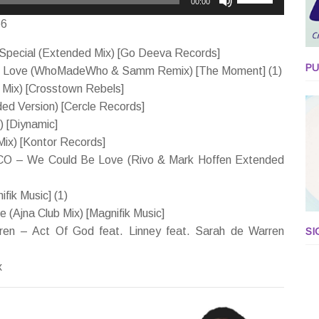
00:00
as
66
setas
cima/baixo
pecial (Extended Mix) [Go Deeva Records]
para
PU
The Love (WhoMadeWho & Samm Remix) [The Moment] (1)
aumentar
 Mix) [Crosstown Rebels]
ou
ed Version) [Cercle Records]
diminuir
) [Diynamic]
o
ix) [Kontor Records]
volume.
CO – We Could Be Love (Rivo & Mark Hoffen Extended
fik Music] (1)
 (Ajna Club Mix) [Magnifik Music]
ren – Act Of God feat. Linney feat. Sarah de Warren
SI
x