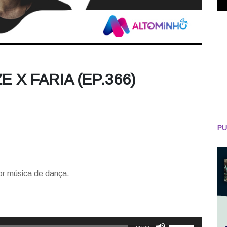
 X FARIA (EP.366)
PU
or música de dança.
Use