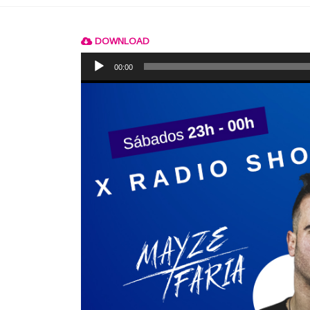
DOWNLOAD
Reprodutor
de
00:00
áudio