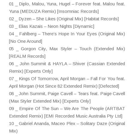
01 _ Diplo, Malou, Yuna, Hugel – Forever feat. Malou feat.
Yuna (MEDUZA Remix) [Insomniac Records]
02 _ Dyzen – She Likes (Original Mix) [Habitat Records]
03 _ Elias Kazais – Neon Nights [Diynamic]
04 _ Fahlberg – There’s Hope In Your Eyes (Original Mix)
[No One Around]
05 _ Gorgon City, Max Styler – Touch (Extended Mix)
[REALM Records]
06 _ John Summit & HAYLA – Shiver (Cassian Extended
Remix) [Experts Only]
07 _ Kings Of Tomorrow, April Morgan – Fall For You feat.
April Morgan (Hot Since 82 Extended Remix) [Defected]
08 _ John Summit, Paige Cavell – Tears feat. Paige Cavell
(Max Styler Extended Mix) [Experts Only]
09 _ Empire Of The Sun – We Are The People (ARTBAT
Extended Remix) [EMI Recorded Music Australia Pty Ltd]
10 _ Gabriel Ananda, Maceo Plex – Solitary Daze (Original
Mix)