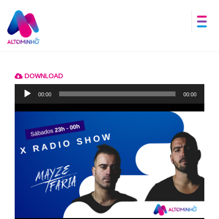
DOWNLOAD
Reprodutor
de
00:00
00:00
áudio