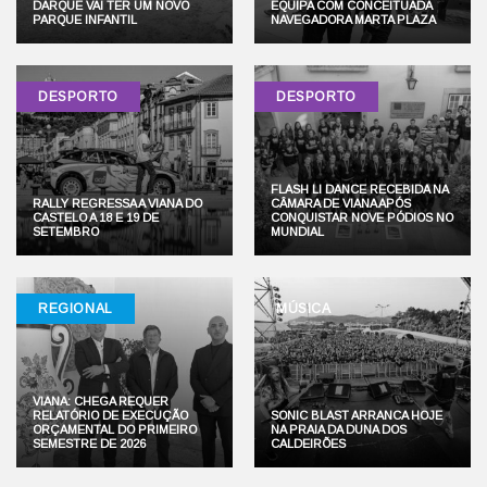
DARQUE VAI TER UM NOVO
EQUIPA COM CONCEITUADA
PARQUE INFANTIL
NAVEGADORA MARTA PLAZA
DESPORTO
DESPORTO
FLASH LI DANCE RECEBIDA NA
RALLY REGRESSA A VIANA DO
CÂMARA DE VIANA APÓS
CASTELO A 18 E 19 DE
CONQUISTAR NOVE PÓDIOS NO
SETEMBRO
MUNDIAL
REGIONAL
MÚSICA
VIANA: CHEGA REQUER
RELATÓRIO DE EXECUÇÃO
SONIC BLAST ARRANCA HOJE
ORÇAMENTAL DO PRIMEIRO
NA PRAIA DA DUNA DOS
SEMESTRE DE 2026
CALDEIRÕES