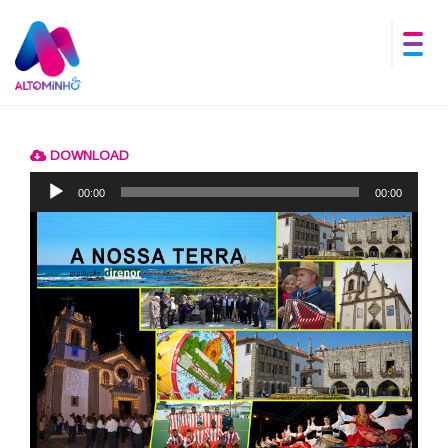
DOWNLOAD
Reprodutor
de
00:00
00:00
áudio