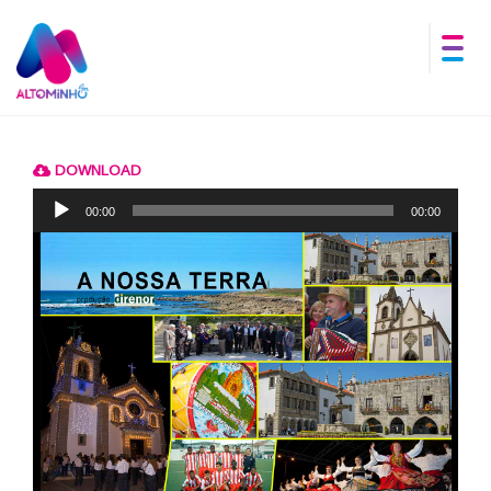
DOWNLOAD
Reprodutor
de
00:00
00:00
áudio