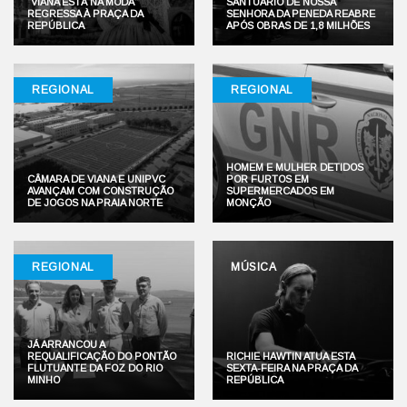
“VIANA ESTÁ NA MODA”
SANTUÁRIO DE NOSSA
REGRESSA À PRAÇA DA
SENHORA DA PENEDA REABRE
REPÚBLICA
APÓS OBRAS DE 1,8 MILHÕES
REGIONAL
REGIONAL
HOMEM E MULHER DETIDOS
CÂMARA DE VIANA E UNIPVC
POR FURTOS EM
AVANÇAM COM CONSTRUÇÃO
SUPERMERCADOS EM
DE JOGOS NA PRAIA NORTE
MONÇÃO
REGIONAL
MÚSICA
JÁ ARRANCOU A
REQUALIFICAÇÃO DO PONTÃO
RICHIE HAWTIN ATUA ESTA
FLUTUANTE DA FOZ DO RIO
SEXTA-FEIRA NA PRAÇA DA
MINHO
REPÚBLICA