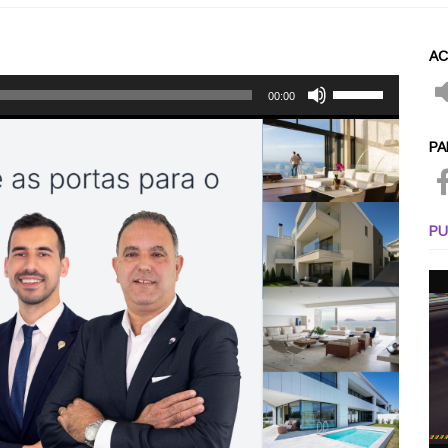
AC
Use
00:00
as
setas
PA
cima/baixo
para
aumentar
ou
PU
diminuir
o
volume.