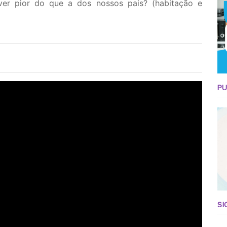
er pior do que a dos nossos pais? (habitação e
PU
SI