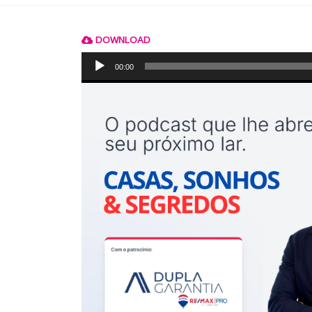
DOWNLOAD
Reprodutor
de
00:00
áudio