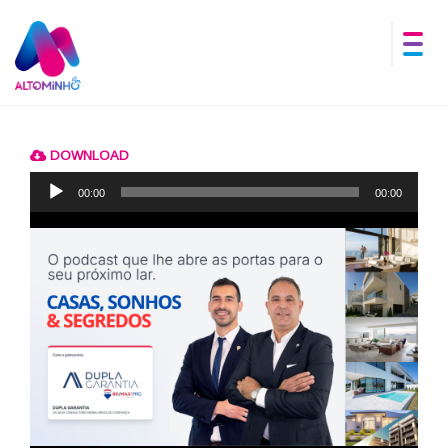
DOWNLOAD
Reprodutor
de
00:00
00:00
áudio