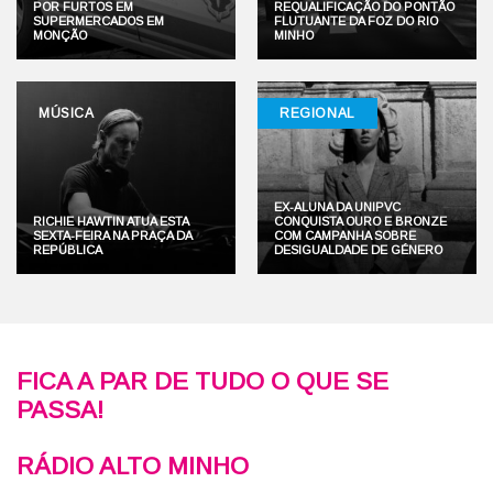
POR FURTOS EM
REQUALIFICAÇÃO DO PONTÃO
SUPERMERCADOS EM
FLUTUANTE DA FOZ DO RIO
MONÇÃO
MINHO
MÚSICA
REGIONAL
EX-ALUNA DA UNIPVC
RICHIE HAWTIN ATUA ESTA
CONQUISTA OURO E BRONZE
SEXTA-FEIRA NA PRAÇA DA
COM CAMPANHA SOBRE
REPÚBLICA
DESIGUALDADE DE GÉNERO
FICA A PAR DE TUDO O QUE SE
PASSA!
RÁDIO ALTO MINHO