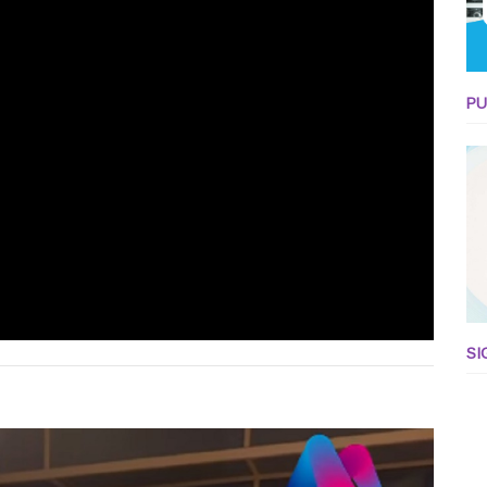
PU
SI