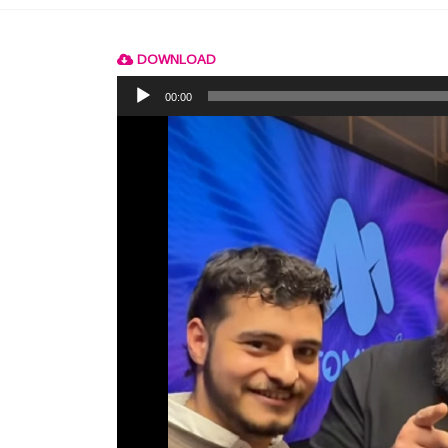
DOWNLOAD
Reprodutor
de
00:00
áudio