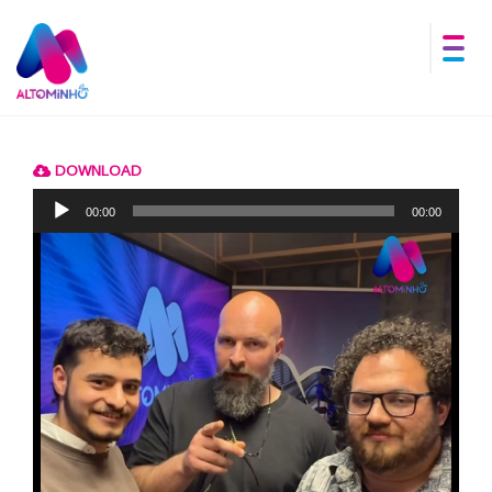
DOWNLOAD
Reprodutor
de
00:00
00:00
áudio