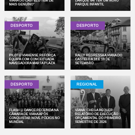
VIANA DO CASTELO TEM DE
DARQUE VAI TER UM NOVO
MAIS GENUÍNO”
PARQUE INFANTIL
DESPORTO
DESPORTO
PILOTO VIANENSE REFORÇA
RALLY REGRESSA A VIANA DO
EQUIPA COM CONCEITUADA
CASTELO A 18 E 19 DE
NAVEGADORA MARTA PLAZA
SETEMBRO
DESPORTO
REGIONAL
FLASH LI DANCE RECEBIDA NA
VIANA: CHEGA REQUER
CÂMARA DE VIANA APÓS
RELATÓRIO DE EXECUÇÃO
CONQUISTAR NOVE PÓDIOS NO
ORÇAMENTAL DO PRIMEIRO
MUNDIAL
SEMESTRE DE 2026