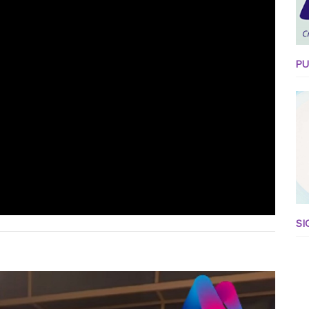
PU
SI