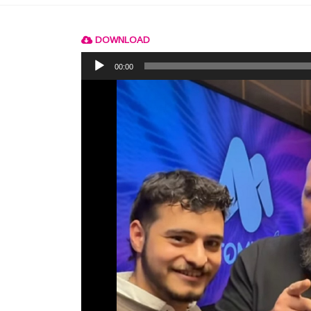
DOWNLOAD
Reprodutor
de
00:00
áudio